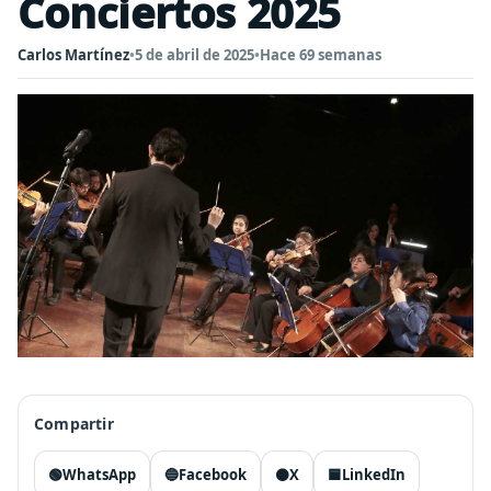
Conciertos 2025
Carlos Martínez
•
5 de abril de 2025
•
Hace 69 semanas
Compartir
🟢
WhatsApp
🔵
Facebook
⚫
X
🟦
LinkedIn