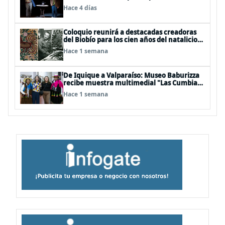
Festival Off Avignon 2026
Hace 4 días
Coloquio reunirá a destacadas creadoras
del Biobío para los cien años del natalicio
del artista textil y artesano tomecino
Hace 1 semana
Héctor Herrera “El Pajarero”
De Iquique a Valparaíso: Museo Baburizza
recibe muestra multimedial "Las Cumbias
que escuchamos allá arriba"
Hace 1 semana