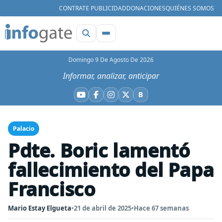
CONTRATE PUBLICIDAD
DONACIONES
QUIÉNES SOMOS
Domingo 9 De Agosto De 2026
Informar, analizar, anticipar
B
YouTube
Facebook
Instagram
X
Bluesky
Palacio
Pdte. Boric lamentó
fallecimiento del Papa
Francisco
Mario Estay Elgueta
•
21 de abril de 2025
•
Hace 67 semanas