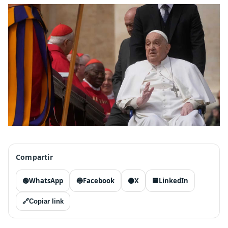
Compartir
🟢
WhatsApp
🔵
Facebook
⚫
X
🟦
LinkedIn
🔗
Copiar link