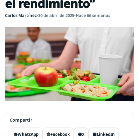
el rendimiento”
Carlos Martínez
•
30 de abril de 2025
•
Hace 66 semanas
Compartir
🟢
WhatsApp
🔵
Facebook
⚫
X
🟦
LinkedIn