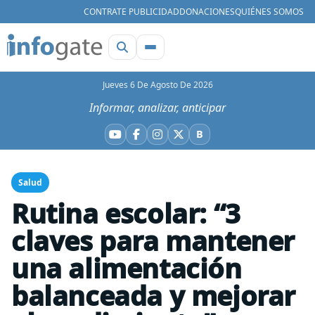
CONTRATE PUBLICIDAD
DONACIONES
QUIÉNES SOMOS
Jueves 6 De Agosto De 2026
Informar, analizar, anticipar
B
YouTube
Facebook
Instagram
X
Bluesky
Salud
Rutina escolar: “3
claves para mantener
una alimentación
balanceada y mejorar