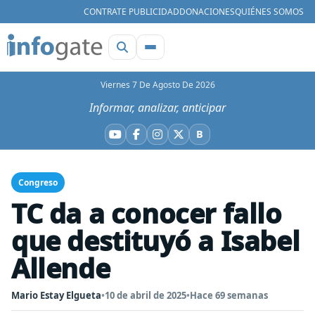
CONTRATE PUBLICIDAD
DONACIONES
QUIÉNES SOMOS
Viernes 7 De Agosto De 2026
Informar, analizar, anticipar
B
YouTube
Facebook
Instagram
X
Bluesky
Congreso
TC da a conocer fallo
que destituyó a Isabel
Allende
Mario Estay Elgueta
•
10 de abril de 2025
•
Hace 69 semanas