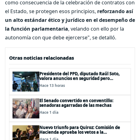
como consecuencia de la celebración de contratos con
el Estado, se protegen esos principios,
reforzando así
un alto estándar ético y jurídico en el desempeño de
la función parlamentaria
, velando con ello por la
autonomía con que debe ejercerse", se detalló.
Otras noticias relacionadas
Presidente del PPD, diputado Raúl Soto,
valora anuncios en seguridad pero
advierte ausencia clave: alzamiento del
Hace 13 horas
secreto bancario
El Senado convertido en conventillo:
senadoras agarradas de las mechas
Hace 1 día
Nuevo triunfo para Quiroz: Comisión de
Hacienda aprueba los vetos a la
Megarreforma
Hace 1 día