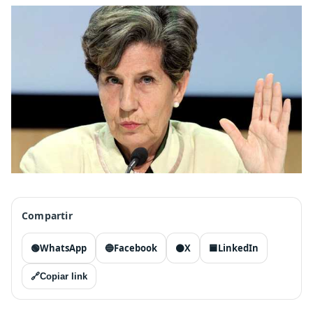
Compartir
🟢
WhatsApp
🔵
Facebook
⚫
X
🟦
LinkedIn
🔗
Copiar link