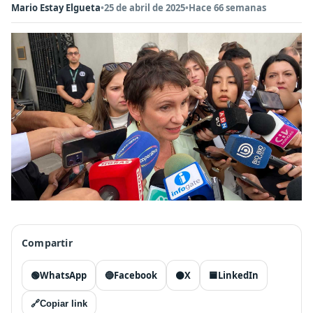
Mario Estay Elgueta
•
25 de abril de 2025
•
Hace 66 semanas
Compartir
🟢
WhatsApp
🔵
Facebook
⚫
X
🟦
LinkedIn
🔗
Copiar link