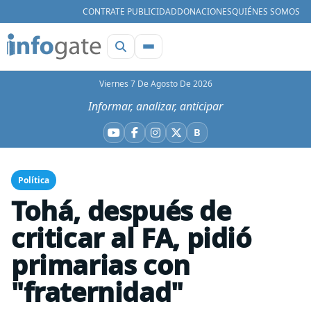
CONTRATE PUBLICIDAD
DONACIONES
QUIÉNES SOMOS
Viernes 7 De Agosto De 2026
Informar, analizar, anticipar
B
YouTube
Facebook
Instagram
X
Bluesky
Política
Tohá, después de
criticar al FA, pidió
primarias con
"fraternidad"