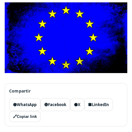
Compartir
🟢
WhatsApp
🔵
Facebook
⚫
X
🟦
LinkedIn
🔗
Copiar link