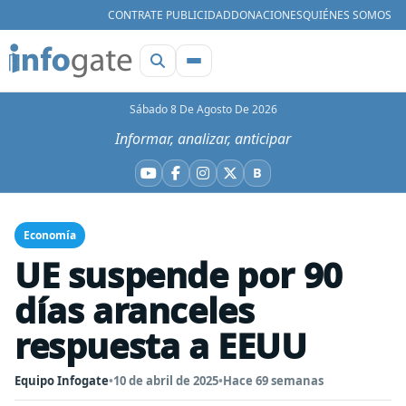
CONTRATE PUBLICIDAD
DONACIONES
QUIÉNES SOMOS
Sábado 8 De Agosto De 2026
Informar, analizar, anticipar
B
YouTube
Facebook
Instagram
X
Bluesky
Economía
UE suspende por 90
días aranceles
respuesta a EEUU
Equipo Infogate
•
10 de abril de 2025
•
Hace 69 semanas