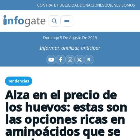
CONTRATE PUBLICIDAD
DONACIONES
QUIÉNES SOMOS
Domingo 9 De Agosto De 2026
Informar, analizar, anticipar
B
YouTube
Facebook
Instagram
X
Bluesky
Tendencias
Alza en el precio de
los huevos: estas son
las opciones ricas en
aminoácidos que se