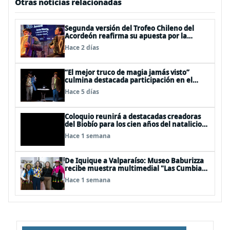
Otras noticias relacionadas
Segunda versión del Trofeo Chileno del
Acordeón reafirma su apuesta por la
profesionalización del instrumento en
Hace 2 días
Chile
“El mejor truco de magia jamás visto”
culmina destacada participación en el
Festival Off Avignon 2026
Hace 5 días
Coloquio reunirá a destacadas creadoras
del Biobío para los cien años del natalicio
del artista textil y artesano tomecino
Hace 1 semana
Héctor Herrera “El Pajarero”
De Iquique a Valparaíso: Museo Baburizza
recibe muestra multimedial "Las Cumbias
que escuchamos allá arriba"
Hace 1 semana