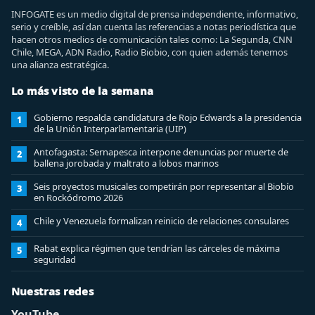
INFOGATE es un medio digital de prensa independiente, informativo,
serio y creíble, así dan cuenta las referencias a notas periodística que
hacen otros medios de comunicación tales como: La Segunda, CNN
Chile, MEGA, ADN Radio, Radio Biobio, con quien además tenemos
una alianza estratégica.
Lo más visto de la semana
Gobierno respalda candidatura de Rojo Edwards a la presidencia
1
de la Unión Interparlamentaria (UIP)
Antofagasta: Sernapesca interpone denuncias por muerte de
2
ballena jorobada y maltrato a lobos marinos
Seis proyectos musicales competirán por representar al Biobío
3
en Rockódromo 2026
Chile y Venezuela formalizan reinicio de relaciones consulares
4
Rabat explica régimen que tendrían las cárceles de máxima
5
seguridad
Nuestras redes
YouTube