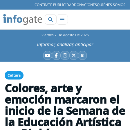
CONTRATE PUBLICIDAD
DONACIONES
QUIÉNES SOMOS
Viernes 7 De Agosto De 2026
Informar, analizar, anticipar
B
YouTube
Facebook
Instagram
X
Bluesky
Cultura
Colores, arte y
emoción marcaron el
inicio de la Semana de
la Educación Artística