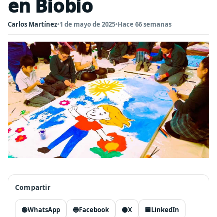
en Biobío
Carlos Martínez
•
1 de mayo de 2025
•
Hace 66 semanas
Compartir
🟢
WhatsApp
🔵
Facebook
⚫
X
🟦
LinkedIn