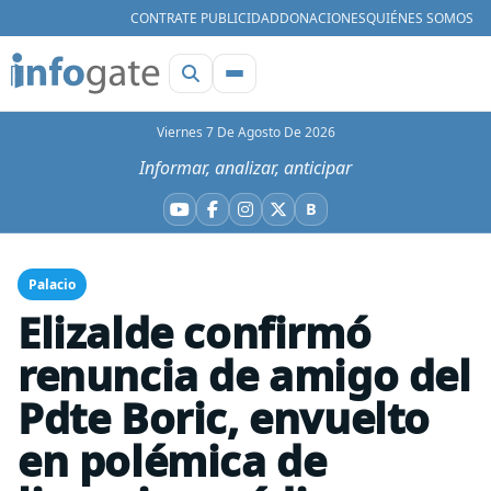
CONTRATE PUBLICIDAD
DONACIONES
QUIÉNES SOMOS
Viernes 7 De Agosto De 2026
Informar, analizar, anticipar
B
YouTube
Facebook
Instagram
X
Bluesky
Palacio
Elizalde confirmó
renuncia de amigo del
Pdte Boric, envuelto
en polémica de