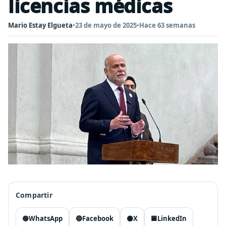
licencias médicas
Mario Estay Elgueta
•
23 de mayo de 2025
•
Hace 63 semanas
Compartir
🟢
WhatsApp
🔵
Facebook
⚫
X
🟦
LinkedIn