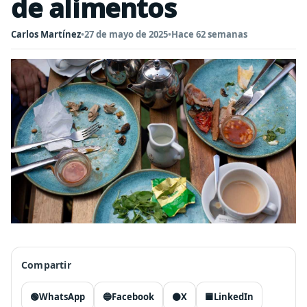
de alimentos
Carlos Martínez
•
27 de mayo de 2025
•
Hace 62 semanas
Compartir
🟢
WhatsApp
🔵
Facebook
⚫
X
🟦
LinkedIn