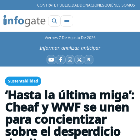
CONTRATE PUBLICIDAD
DONACIONES
QUIÉNES SOMOS
Viernes 7 De Agosto De 2026
Informar, analizar, anticipar
B
YouTube
Facebook
Instagram
X
Bluesky
Sustentabilidad
‘Hasta la última miga’:
Cheaf y WWF se unen
para concientizar
sobre el desperdicio