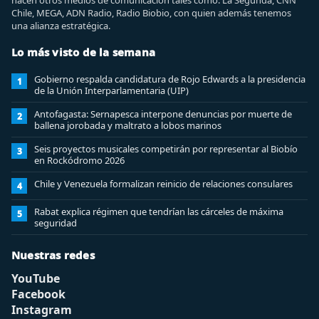
hacen otros medios de comunicación tales como: La Segunda, CNN
Chile, MEGA, ADN Radio, Radio Biobio, con quien además tenemos
una alianza estratégica.
Lo más visto de la semana
Gobierno respalda candidatura de Rojo Edwards a la presidencia
1
de la Unión Interparlamentaria (UIP)
Antofagasta: Sernapesca interpone denuncias por muerte de
2
ballena jorobada y maltrato a lobos marinos
Seis proyectos musicales competirán por representar al Biobío
3
en Rockódromo 2026
Chile y Venezuela formalizan reinicio de relaciones consulares
4
Rabat explica régimen que tendrían las cárceles de máxima
5
seguridad
Nuestras redes
YouTube
Facebook
Instagram