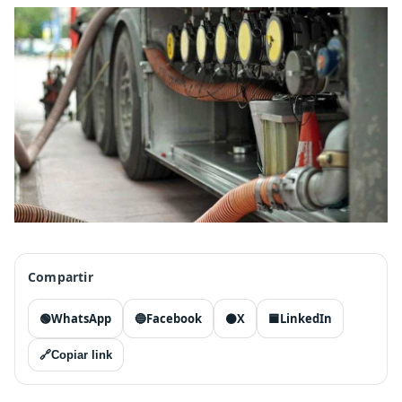
Compartir
🟢
WhatsApp
🔵
Facebook
⚫
X
🟦
LinkedIn
🔗
Copiar link