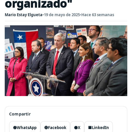
organizado"
Mario Estay Elgueta
•
19 de mayo de 2025
•
Hace 63 semanas
Compartir
🟢
WhatsApp
🔵
Facebook
⚫
X
🟦
LinkedIn