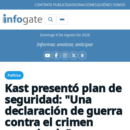
CONTRATE PUBLICIDAD
DONACIONES
QUIÉNES SOMOS
Domingo 9 De Agosto De 2026
Informar, analizar, anticipar
B
YouTube
Facebook
Instagram
X
Bluesky
Política
Kast presentó plan de
seguridad: "Una
declaración de guerra
contra el crimen