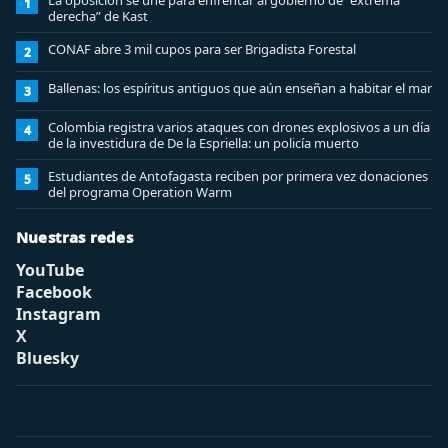
La oposición se une para enfrentar al gobierno de “extrema
1
derecha” de Kast
CONAF abre 3 mil cupos para ser Brigadista Forestal
2
Ballenas: los espíritus antiguos que aún enseñan a habitar el mar
3
Colombia registra varios ataques con drones explosivos a un día
4
de la investidura de De la Espriella: un policía muerto
Estudiantes de Antofagasta reciben por primera vez donaciones
5
del programa Operation Warm
Nuestras redes
YouTube
Facebook
Instagram
X
Bluesky