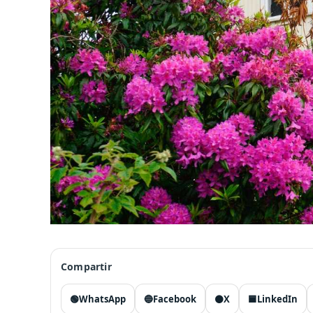
Compartir
🟢
WhatsApp
🔵
Facebook
⚫
X
🟦
LinkedIn