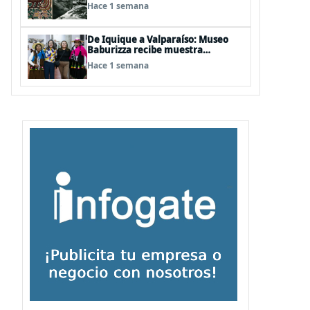
años del natalicio del artista textil
Hace 1 semana
y artesano tomecino Héctor
Herrera “El Pajarero”
De Iquique a Valparaíso: Museo
Baburizza recibe muestra
multimedial "Las Cumbias que
Hace 1 semana
escuchamos allá arriba"