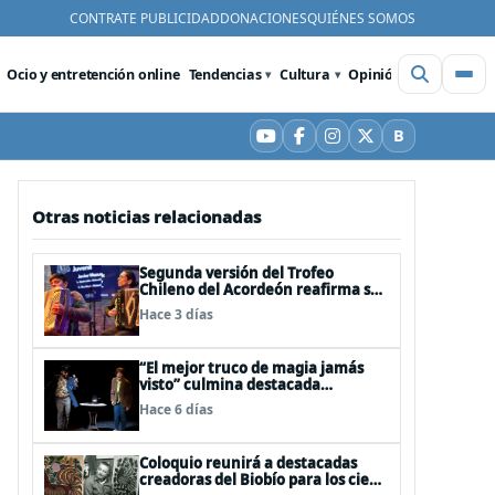
CONTRATE PUBLICIDAD
DONACIONES
QUIÉNES SOMOS
Ocio y entretención online
Tendencias
Cultura
Opinión
Videos
De
B
YouTube
Facebook
Instagram
X
Bluesky
Otras noticias relacionadas
Segunda versión del Trofeo
Chileno del Acordeón reafirma su
apuesta por la profesionalización
Hace 3 días
del instrumento en Chile
“El mejor truco de magia jamás
visto” culmina destacada
participación en el Festival Off
Hace 6 días
Avignon 2026
Coloquio reunirá a destacadas
creadoras del Biobío para los cien