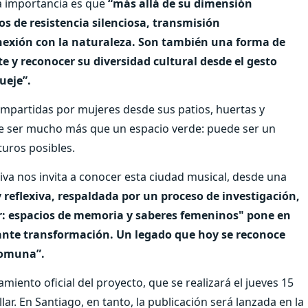
 la importancia es que
“más allá de su dimensión
s de resistencia silenciosa, transmisión
nexión con la naturaleza. Son también una forma de
e y reconocer su diversidad cultural desde el gesto
ueje”.
ompartidas por mujeres desde sus patios, huertas y
ede ser mucho más que un espacio verde: puede ser un
turos posibles.
tiva nos invita a conocer esta ciudad musical, desde una
 reflexiva, respaldada por un proceso de investigación,
llar: espacios de memoria y saberes femeninos" pone en
tante transformación. Un legado que hoy se reconoce
 comuna”.
miento oficial del proyecto, que se realizará el jueves 15
llar. En Santiago, en tanto, la publicación será lanzada en la