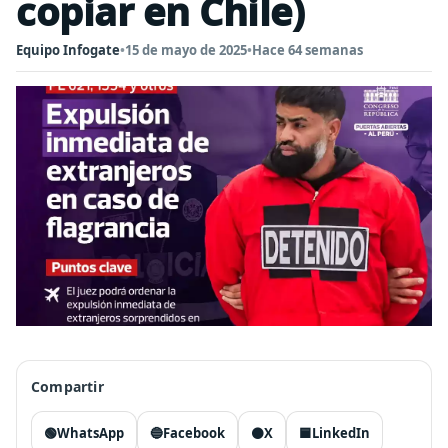
copiar en Chile)
Equipo Infogate
•
15 de mayo de 2025
•
Hace 64 semanas
Compartir
🟢
WhatsApp
🔵
Facebook
⚫
X
🟦
LinkedIn