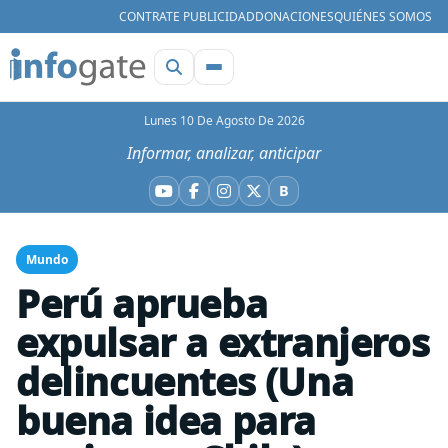
CONTRATE PUBLICIDAD
DONACIONES
QUIÉNES SOMOS
Lunes 10 De Agosto De 2026
Informar, analizar, anticipar
B
YouTube
Facebook
Instagram
X
Bluesky
Mundo
Perú aprueba
expulsar a extranjeros
delincuentes (Una
buena idea para