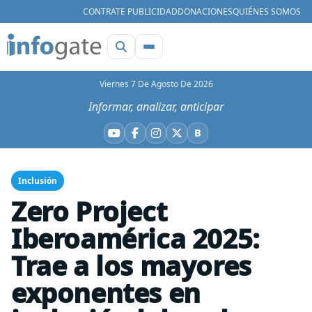
CONTRATE PUBLICIDAD
DONACIONES
QUIÉNES SOMOS
Viernes 7 De Agosto De 2026
Informar, analizar, anticipar
B
YouTube
Facebook
Instagram
X
Bluesky
Inclusión
Zero Project
Iberoamérica 2025:
Trae a los mayores
exponentes en