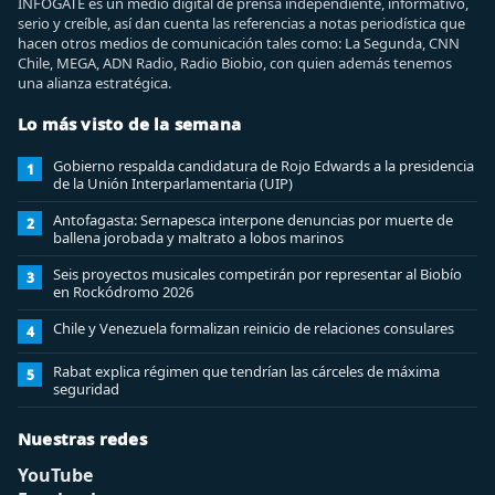
INFOGATE es un medio digital de prensa independiente, informativo,
serio y creíble, así dan cuenta las referencias a notas periodística que
hacen otros medios de comunicación tales como: La Segunda, CNN
Chile, MEGA, ADN Radio, Radio Biobio, con quien además tenemos
una alianza estratégica.
Lo más visto de la semana
Gobierno respalda candidatura de Rojo Edwards a la presidencia
1
de la Unión Interparlamentaria (UIP)
Antofagasta: Sernapesca interpone denuncias por muerte de
2
ballena jorobada y maltrato a lobos marinos
Seis proyectos musicales competirán por representar al Biobío
3
en Rockódromo 2026
Chile y Venezuela formalizan reinicio de relaciones consulares
4
Rabat explica régimen que tendrían las cárceles de máxima
5
seguridad
Nuestras redes
YouTube