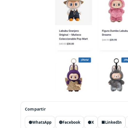
Compartir
🟢
WhatsApp
🔵
Facebook
⚫
X
🟦
LinkedIn