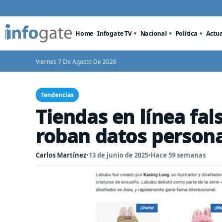
Home
Infogate TV
Nacional
Política
Actu
Viernes 7 De Agosto De 2026
Tendencias
Tiendas en línea fal
roban datos person
Carlos Martínez
•
13 de junio de 2025
•
Hace 59 semanas