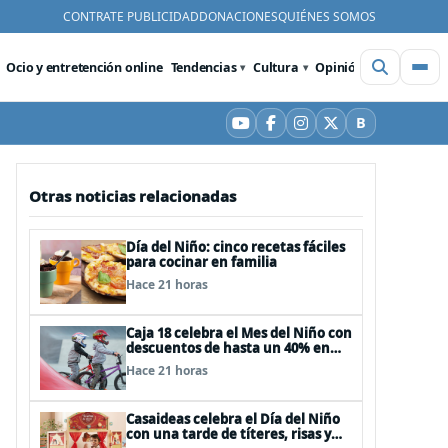
CONTRATE PUBLICIDAD
DONACIONES
QUIÉNES SOMOS
Ocio y entretención online
Tendencias
Cultura
Opinión
Videos
De
B
YouTube
Facebook
Instagram
X
Bluesky
Otras noticias relacionadas
Día del Niño: cinco recetas fáciles
para cocinar en familia
Hace 21 horas
Caja 18 celebra el Mes del Niño con
descuentos de hasta un 40% en
panoramas, cine, shows y
Hace 21 horas
streaming
Casaideas celebra el Día del Niño
con una tarde de títeres, risas y