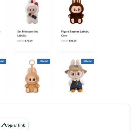
🔗
Copiar link