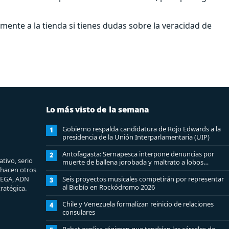
amente a la tienda si tienes dudas sobre la veracidad de
Lo más visto de la semana
Gobierno respalda candidatura de Rojo Edwards a la
1
presidencia de la Unión Interparlamentaria (UIP)
Antofagasta: Sernapesca interpone denuncias por
2
tivo, serio
muerte de ballena jorobada y maltrato a lobos
e hacen otros
marinos
MEGA, ADN
Seis proyectos musicales competirán por representar
3
al Biobío en Rockódromo 2026
ratégica.
Chile y Venezuela formalizan reinicio de relaciones
4
consulares
Rabat explica régimen que tendrían las cárceles de