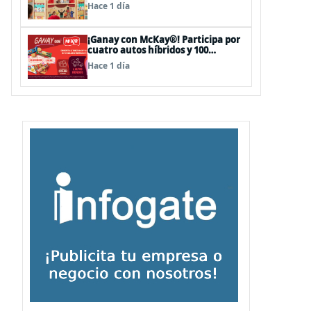
sorpresas en el Mall Plaza Vespucio
Hace 1 día
¡Ganay con McKay®! Participa por
cuatro autos híbridos y 100
premios de $500.000
Hace 1 día