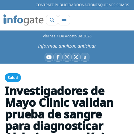
CONTRATE PUBLICIDAD
DONACIONES
QUIÉNES SOMOS
Viernes 7 De Agosto De 2026
Informar, analizar, anticipar
B
YouTube
Facebook
Instagram
X
Bluesky
Salud
Investigadores de
Mayo Clinic validan
prueba de sangre
para diagnosticar