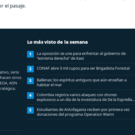
r el pasaje.
Lo más visto de la semana
La oposición se une para enfrentar al gobierno de
1
“extrema derecha” de Kast
CONAF abre 3 mil cupos para ser Brigadista Forestal
2
tivo, serio
e hacen otros
Ballenas: los espíritus antiguos que aún enseñan a
3
MEGA, ADN
habitar el mar
ratégica.
Colombia registra varios ataques con drones
4
explosivos a un día de la investidura de De la Espriella:
un policía muerto
Estudiantes de Antofagasta reciben por primera vez
5
donaciones del programa Operation Warm