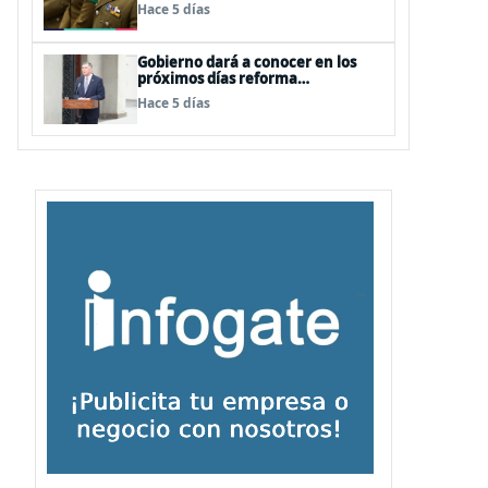
dos contratos para las mismas
Hace 5 días
funciones
Gobierno dará a conocer en los
próximos días reforma
constitucional enfocada a la
Hace 5 días
seguridad