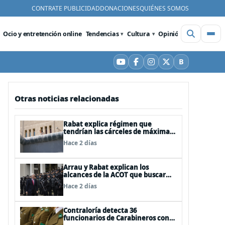
CONTRATE PUBLICIDAD
DONACIONES
QUIÉNES SOMOS
Ocio y entretención online
Tendencias
Cultura
Opinión
Videos
De
B
YouTube
Facebook
Instagram
X
Bluesky
Otras noticias relacionadas
Rabat explica régimen que
tendrían las cárceles de máxima
seguridad
Hace 2 días
Arrau y Rabat explican los
alcances de la ACOT que buscar
reforzar la seguridad
Hace 2 días
Contraloría detecta 36
funcionarios de Carabineros con