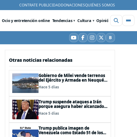
CONTRATE PUBLICIDAD
DONACIONES
QUIÉNES SOMOS
Ocio y entretención online
Tendencias
Cultura
Opinión
Videos
De
B
YouTube
Facebook
Instagram
X
Bluesky
Otras noticias relacionadas
Gobierno de Milei vende terrenos
del Ejército y Armada en Neuquén
y Ushuaia
Hace 5 días
Trump suspende ataques a Irán
porque asegura haber alcanzado
«las bases de un acuerdo»
Hace 5 días
Trump publica imagen de
Venezuela como Estado 51 de los