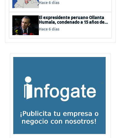
EEUU
Hace 6 días
El expresidente peruano Ollanta
Humala, condenado a 15 años de
cárcel, sale libre al anularse su
Hace 6 días
caso