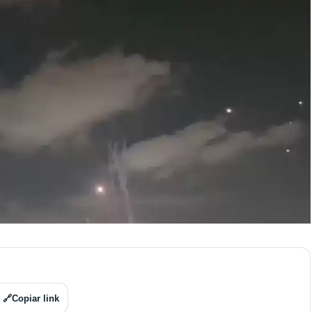
🔗
Copiar link