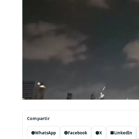
Compartir
🟢
WhatsApp
🔵
Facebook
⚫
X
🟦
LinkedIn