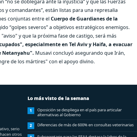
n “no se doblegará ante la injusticia” y que las Fuerzas
cos y comandantes”, están listas para una represalia
nes conjuntas entre el
Cuerpo de Guardianes de la
ligido “golpes severos” a objetivos estratégicos enemigos.
 "aviso" y que la próxima fase de castigo, será más
s ocupados", especialmente en Tel Aviv y Haifa, a evacuar
de Netanyahu".
Musavi concluyó asegurando que Irán,
gre de los mártires" con el apoyo divino.
Lo más visto de la semana
Oposición se despliega en el país para articular
1
alternativas al Gobierno
Diferencias de más de 600% en consultas veterinarias
2
tivo, serio
e hacen otros
Subsecretario para las FFAA destaca la labor de la