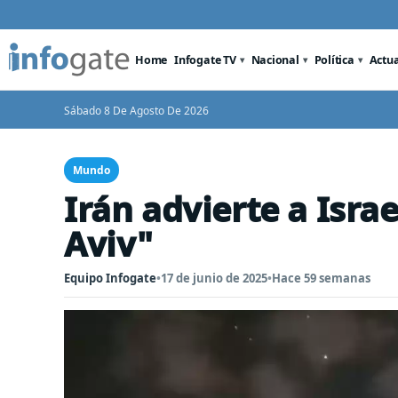
Home
Infogate TV
Nacional
Política
Actu
Sábado 8 De Agosto De 2026
Mundo
Irán advierte a Israe
Aviv"
Equipo Infogate
•
17 de junio de 2025
•
Hace 59 semanas