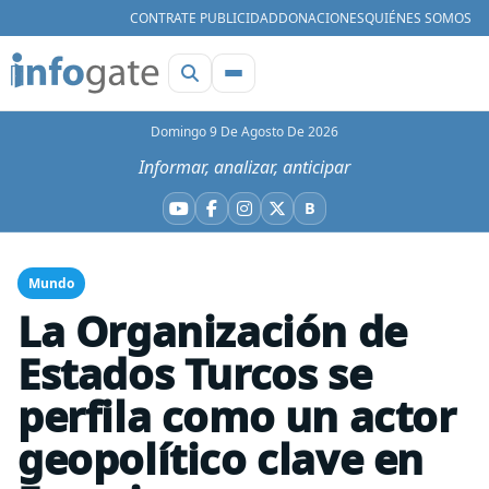
CONTRATE PUBLICIDAD
DONACIONES
QUIÉNES SOMOS
Domingo 9 De Agosto De 2026
Informar, analizar, anticipar
B
YouTube
Facebook
Instagram
X
Bluesky
Mundo
La Organización de
Estados Turcos se
perfila como un actor
geopolítico clave en