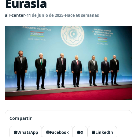
Eurasia
air-center
•
11 de junio de 2025
•
Hace 60 semanas
Compartir
🟢
WhatsApp
🔵
Facebook
⚫
X
🟦
LinkedIn