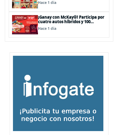
sorpresas en el Mall Plaza Vespucio
Hace 1 día
¡Ganay con McKay®! Participa por
cuatro autos híbridos y 100
premios de $500.000
Hace 1 día