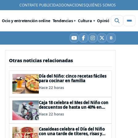
CONTRATE PUBLICIDAD
DONACIONES
QUIÉNES SOMOS
Ocio y entretención online
Tendencias
Cultura
Opinión
Videos
De
B
YouTube
Facebook
Instagram
X
Bluesky
Otras noticias relacionadas
Día del Niño: cinco recetas fáciles
para cocinar en familia
Hace 22 horas
Caja 18 celebra el Mes del Niño con
descuentos de hasta un 40% en
panoramas, cine, shows y
Hace 22 horas
streaming
Casaideas celebra el Día del Niño
con una tarde de títeres, risas y