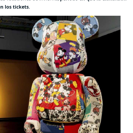
 los tickets
.