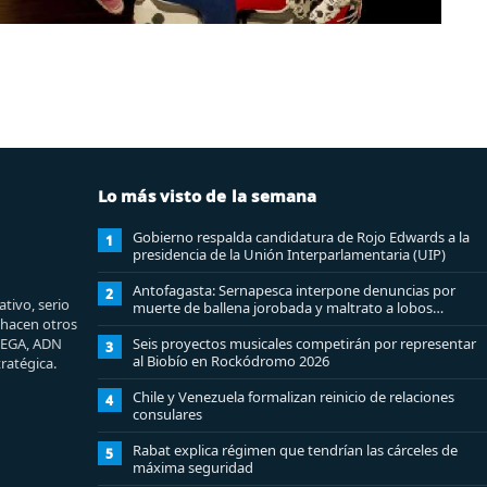
Lo más visto de la semana
Gobierno respalda candidatura de Rojo Edwards a la
1
presidencia de la Unión Interparlamentaria (UIP)
Antofagasta: Sernapesca interpone denuncias por
2
tivo, serio
muerte de ballena jorobada y maltrato a lobos
e hacen otros
marinos
MEGA, ADN
Seis proyectos musicales competirán por representar
3
al Biobío en Rockódromo 2026
ratégica.
Chile y Venezuela formalizan reinicio de relaciones
4
consulares
Rabat explica régimen que tendrían las cárceles de
5
máxima seguridad