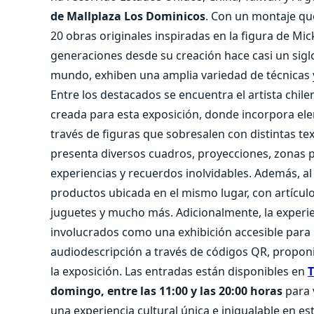
de Mallplaza Los Dominicos
. Con un montaje que
20 obras originales inspiradas en la figura de Mi
generaciones desde su creación hace casi un siglo.
mundo, exhiben una amplia variedad de técnicas y e
Entre los destacados se encuentra el artista chil
creada para esta exposición, donde incorpora ele
través de figuras que sobresalen con distintas tex
presenta diversos cuadros, proyecciones, zonas p
experiencias y recuerdos inolvidables. Además, al f
productos ubicada en el mismo lugar, con artículos
juguetes y mucho más. Adicionalmente,
la experi
involucrados como una exhibición accesible para 
audiodescripción a través de códigos QR, proponi
la exposición. Las entradas están disponibles en
T
domingo, entre las 11:00 y las 20:00 horas
para v
una experiencia cultural única e inigualable en es