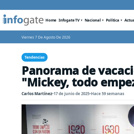
Home
Infogate TV
Nacional
Política
Actu
Viernes 7 De Agosto De 2026
Tendencias
Panorama de vacaci
"Mickey, todo empe
Carlos Martínez
•
17 de junio de 2025
•
Hace 59 semanas