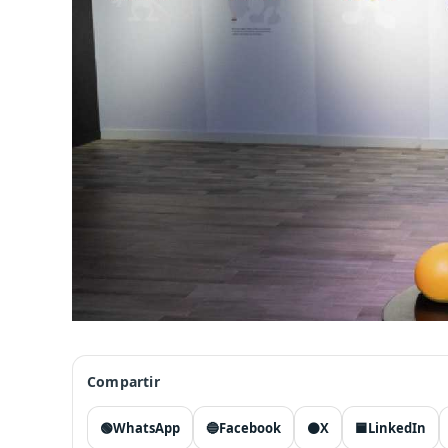
Compartir
🟢
WhatsApp
🔵
Facebook
⚫
X
🟦
LinkedIn