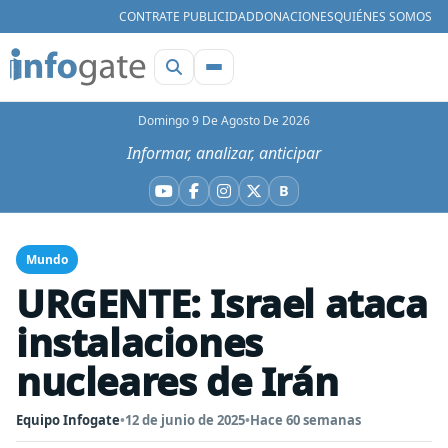
CONTRATE PUBLICIDAD
DONACIONES
QUIÉNES SOMOS
Domingo 9 De Agosto De 2026
Informar, analizar, anticipar
B
YouTube
Facebook
Instagram
X
Bluesky
Mundo
URGENTE: Israel ataca
instalaciones
nucleares de Irán
Equipo Infogate
•
12 de junio de 2025
•
Hace 60 semanas