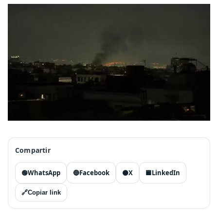
Compartir
🟢
WhatsApp
🔵
Facebook
⚫
X
🟦
LinkedIn
🔗
Copiar link