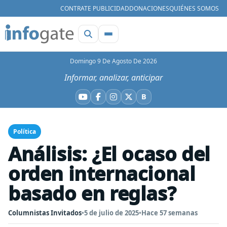
CONTRATE PUBLICIDAD
DONACIONES
QUIÉNES SOMOS
Domingo 9 De Agosto De 2026
Informar, analizar, anticipar
B
YouTube
Facebook
Instagram
X
Bluesky
Política
Análisis: ¿El ocaso del
orden internacional
basado en reglas?
Columnistas Invitados
•
5 de julio de 2025
•
Hace 57 semanas