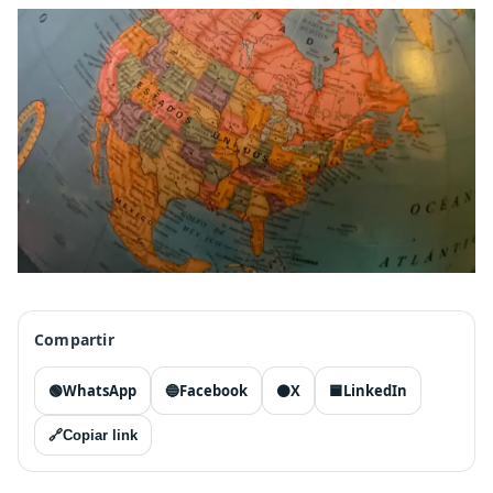
Compartir
🟢
WhatsApp
🔵
Facebook
⚫
X
🟦
LinkedIn
🔗
Copiar link