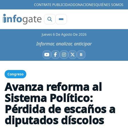
CONTRATE PUBLICIDAD
DONACIONES
QUIÉNES SOMOS
Jueves 6 De Agosto De 2026
Informar, analizar, anticipar
B
YouTube
Facebook
Instagram
X
Bluesky
Congreso
Avanza reforma al
Sistema Político:
Pérdida de escaños a
diputados díscolos