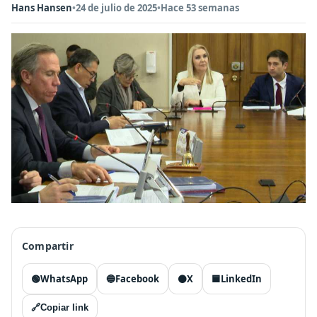
Hans Hansen
•
24 de julio de 2025
•
Hace 53 semanas
Compartir
🟢
WhatsApp
🔵
Facebook
⚫
X
🟦
LinkedIn
🔗
Copiar link