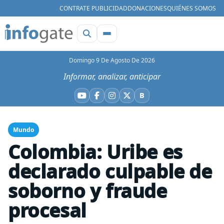
CONTRATE PUBLICIDAD
DONACIONES
QUIÉNES SOMOS
Domingo 9 De Agosto De 2026
Informar, analizar, anticipar
B
YouTube
Facebook
Instagram
X
Bluesky
Mundo
Colombia: Uribe es
declarado culpable de
soborno y fraude
procesal