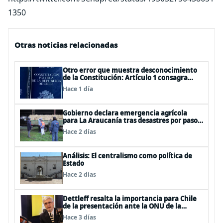
1350
Otras noticias relacionadas
Otro error que muestra desconocimiento
de la Constitución: Artículo 1 consagra
resguardar la seguridad nacional y
Hace 1 día
proteger a los ciudadanos
Gobierno declara emergencia agrícola
para La Araucanía tras desastres por pasos
de sistemas frontales
Hace 2 días
Análisis: El centralismo como política de
Estado
Hace 2 días
Dettleff resalta la importancia para Chile
de la presentación ante la ONU de la
Plataforma Continental Extendida del
Hace 3 días
Archipiélago Juan Fernández