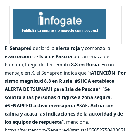
El
Senapred
declaró la
alerta roja
y comenzó la
evacuación
de
Isla de Pascua
por amenaza de
tsunami, luego del terremoto
8.8 en Rusia
. En un
mensaje en X, el Senapred indica que “
¡ATENCIÓN! Por
sismo magnitud 8.8 en Rusia, #SHOA establece
ALERTA DE TSUNAMI para Isla de Pascua
”. “
Se
solicita a las personas dirigirse a zona segura.
#SENAPRED activó mensajería #SAE. Actúa con
calma y acata las indicaciones de la autoridad y de
los equipos de respuesta
”, menciona.
https://twitter.com/Senapred/status/195052750438651