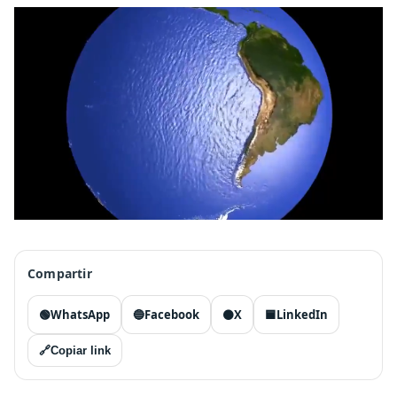
Compartir
🟢
WhatsApp
🔵
Facebook
⚫
X
🟦
LinkedIn
🔗
Copiar link