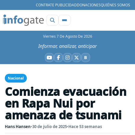
CONTRATE PUBLICIDAD
DONACIONES
QUIÉNES SOMOS
Viernes 7 De Agosto De 2026
Informar, analizar, anticipar
B
YouTube
Facebook
Instagram
X
Bluesky
Nacional
Comienza evacuación
en Rapa Nui por
amenaza de tsunami
Hans Hansen
•
30 de julio de 2025
•
Hace 53 semanas