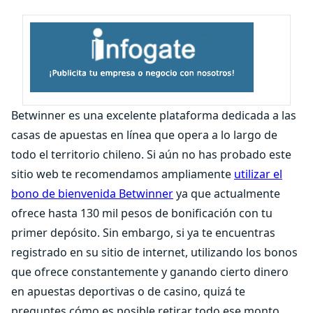
Betwinner es una excelente plataforma dedicada a las
casas de apuestas en línea que opera a lo largo de
todo el territorio chileno. Si aún no has probado este
sitio web te recomendamos ampliamente
utilizar el
bono de bienvenida Betwinner
ya que actualmente
ofrece hasta 130 mil pesos de bonificación con tu
primer depósito. Sin embargo, si ya te encuentras
registrado en su sitio de internet, utilizando los bonos
que ofrece constantemente y ganando cierto dinero
en apuestas deportivas o de casino, quizá te
preguntes cómo es posible retirar todo ese monto