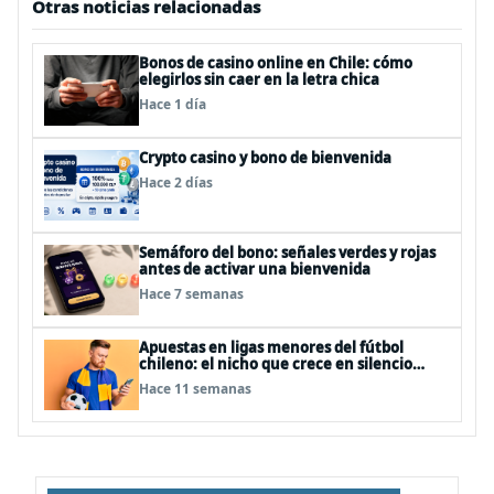
Otras noticias relacionadas
Bonos de casino online en Chile: cómo
elegirlos sin caer en la letra chica
Hace 1 día
Crypto casino y bono de bienvenida
Hace 2 días
Semáforo del bono: señales verdes y rojas
antes de activar una bienvenida
Hace 7 semanas
Apuestas en ligas menores del fútbol
chileno: el nicho que crece en silencio
entre datos, streaming y nuevas
Hace 11 semanas
audiencias