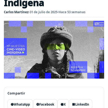
Indígena
Carlos Martínez
•
31 de julio de 2025
•
Hace 53 semanas
Compartir
🟢
WhatsApp
🔵
Facebook
⚫
X
🟦
LinkedIn