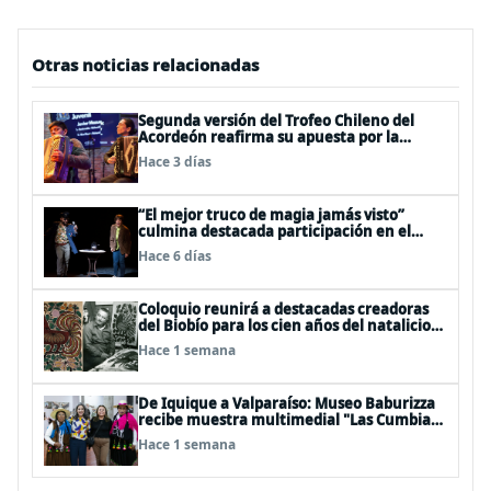
Otras noticias relacionadas
Segunda versión del Trofeo Chileno del
Acordeón reafirma su apuesta por la
profesionalización del instrumento en
Hace 3 días
Chile
“El mejor truco de magia jamás visto”
culmina destacada participación en el
Festival Off Avignon 2026
Hace 6 días
Coloquio reunirá a destacadas creadoras
del Biobío para los cien años del natalicio
del artista textil y artesano tomecino
Hace 1 semana
Héctor Herrera “El Pajarero”
De Iquique a Valparaíso: Museo Baburizza
recibe muestra multimedial "Las Cumbias
que escuchamos allá arriba"
Hace 1 semana