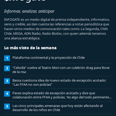
Informar, analizar, anticipar
INFOGATE es un medio digital de prensa independiente, informativo,
serio y creíble, así dan cuenta las referencias a notas periodística que
hacen otros medios de comunicación tales como: La Segunda, CNN
Chile, MEGA, ADN Radio, Radio Biobio, con quien además tenemos
una alianza estratégica.
Lo más visto de la semana
Plataforma continental y la proyección de Chile
1
“Cebolla” vuelve al Teatro Mori con un culebrón drag para llorar
2
de la risa
Bassa cuestiona idea de nuevo estado de excepción acotado:
3
“Las FFAA no son policías”
Pavez explica estado de excepción acotado y dice que
4
colaboración entre FFAA y policías, “es algo del todo pertinente
analizar”
Las cinco principales amenazas que hoy están afectando al
5
desarrollo de los niños en Chile