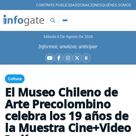
CONTRATE PUBLICIDAD
DONACIONES
QUIÉNES SOMOS
Sábado 8 De Agosto De 2026
Informar, analizar, anticipar
B
YouTube
Facebook
Instagram
X
Bluesky
Cultura
El Museo Chileno de
Arte Precolombino
celebra los 19 años de
la Muestra Cine+Video