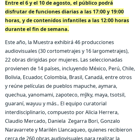
Entre el 6 y el 10 de agosto, el público podrá
disfrutar de funciones diarias a las 17:00 y 19:00
horas, y de contenidos infantiles a las 12:00 horas
durante el fin de semana.
Este año, la Muestra exhibirá 46 producciones
audiovisuales (30 cortometrajes y 16 largometrajes),
22 obras dirigidas por mujeres. Las seleccionadas
provienen de 14 países, incluyendo México, Perú, Chile,
Bolivia, Ecuador, Colombia, Brasil, Canadá, entre otros
y reúne películas de pueblos mapuche, aymara,
quechua, yanomami, zapoteco, mỹky, maya, tsotsil,
guaraní, wayuu y más.. El equipo curatorial
interdisciplinario, compuesto por Alicia Herrera,
Claudio Mercado, Daniela Zegarra Bori, Gonzalo
Naravarrete y Marilén Llancaqueo, quienes recibieron
cerca de 260 obras audiovisuales para realizar la