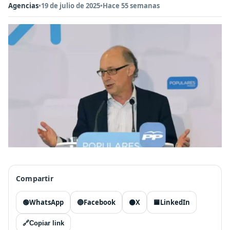
Agencias
•
19 de julio de 2025
•
Hace 55 semanas
Compartir
🟢
WhatsApp
🔵
Facebook
⚫
X
🟦
LinkedIn
🔗
Copiar link