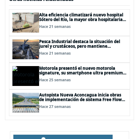
Alta eficiencia climatizará nuevo hospital
Sótero del Río, la mayor obra hospitalaria
de Chile
Hace 21 semanas
Pesca Industrial destaca la situación del
jurel y crustáceos, pero mantiene
preocupación por la merluza común
Hace 21 semanas
Motorola presentó el nuevo motorola
signature, su smartphone ultra premium,
junto a un renovado portfolio para 2026
Hace 25 semanas
Autopista Nueva Aconcagua inicia obras
de implementación de sistema Free Flow
para peajes Las Vegas y Pichidangui
Hace 27 semanas