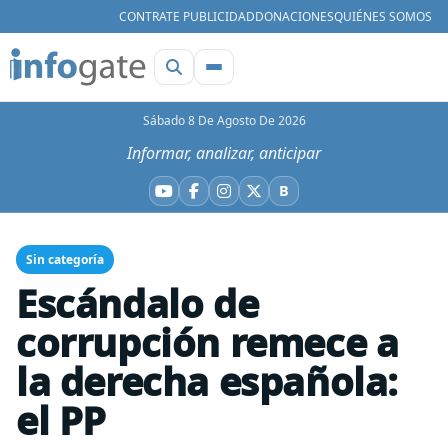
CONTRATE PUBLICIDAD
DONACIONES
QUIÉNES SOMOS
Sábado 8 De Agosto De 2026
Informar, analizar, anticipar
B
YouTube
Facebook
Instagram
X
Bluesky
Sin categoría
Escándalo de
corrupción remece a
la derecha española:
el PP