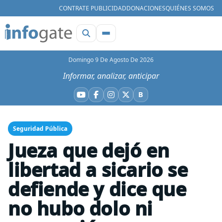
CONTRATE PUBLICIDAD
DONACIONES
QUIÉNES SOMOS
Domingo 9 De Agosto De 2026
Informar, analizar, anticipar
B
YouTube
Facebook
Instagram
X
Bluesky
Seguridad Pública
Jueza que dejó en
libertad a sicario se
defiende y dice que
no hubo dolo ni