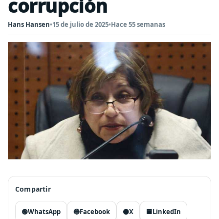
corrupción
Hans Hansen
•
15 de julio de 2025
•
Hace 55 semanas
Compartir
🟢
WhatsApp
🔵
Facebook
⚫
X
🟦
LinkedIn