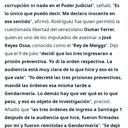
corrupción ni nada en el Poder Judicial
”, señaló. “
Es
lo único que puedo decir. Me declaro inocente en
ese sentido
”, afirmó. Rodríguez fue quien permitió la
cuestionada libertad del venezolano
Osmar Ferrer
,
quien es uno de los imputados de asesinar a
José
Reyes Ossa
, conocido como el “
Rey de Meiggs
”. Dijo
que el 9 de julio “
decidí que los tres ingresaran a
prisión preventiva. Yo di la orden respectiva. La
audiencia está muy clara de lo que hice y eso es lo
que vale
”. “
Yo decreté las tres prisiones preventivas,
mandé las órdenes esa misma tarde a
Gendarmería. Lo demás hay que ver qué es lo que
paso, y eso es objeto de investigación
”, precisó.
Añadió que “l
as tres órdenes de ingreso a Santiago 1
después de la audiencia que hice, fueron firmadas
por mí y fueron remitidas a Gendarmería
”. “
Se dejó