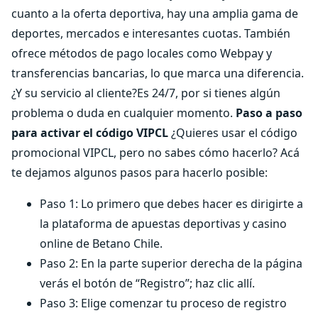
cuanto a la oferta deportiva, hay una amplia gama de
deportes, mercados e interesantes cuotas. También
ofrece métodos de pago locales como Webpay y
transferencias bancarias, lo que marca una diferencia.
¿Y su servicio al cliente?Es 24/7, por si tienes algún
problema o duda en cualquier momento.
Paso a paso
para activar el código VIPCL
¿Quieres usar el código
promocional VIPCL, pero no sabes cómo hacerlo? Acá
te dejamos algunos pasos para hacerlo posible:
Paso 1: Lo primero que debes hacer es dirigirte a
la plataforma de apuestas deportivas y casino
online de Betano Chile.
Paso 2: En la parte superior derecha de la página
verás el botón de “Registro”; haz clic allí.
Paso 3: Elige comenzar tu proceso de registro