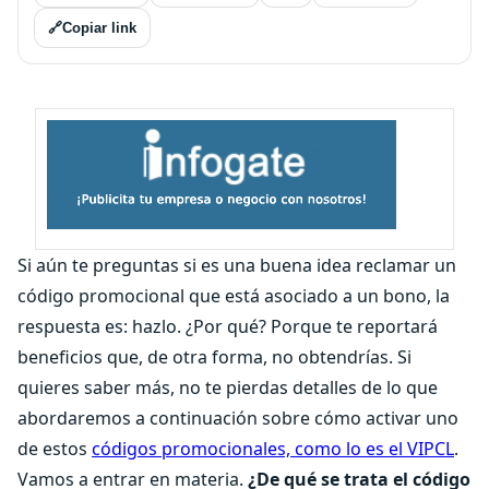
🔗
Copiar link
Si aún te preguntas si es una buena idea reclamar un
código promocional que está asociado a un bono, la
respuesta es: hazlo. ¿Por qué? Porque te reportará
beneficios que, de otra forma, no obtendrías. Si
quieres saber más, no te pierdas detalles de lo que
abordaremos a continuación sobre cómo activar uno
de estos
códigos promocionales, como lo es el VIPCL
.
Vamos a entrar en materia.
¿De qué se trata el código