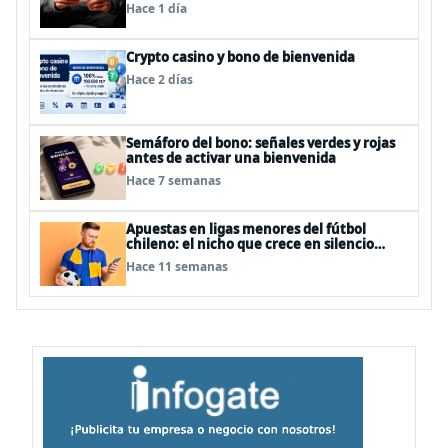
Hace 1 día
Crypto casino y bono de bienvenida
Hace 2 días
Semáforo del bono: señales verdes y rojas
antes de activar una bienvenida
Hace 7 semanas
Apuestas en ligas menores del fútbol
chileno: el nicho que crece en silencio
entre datos, streaming y nuevas
Hace 11 semanas
audiencias