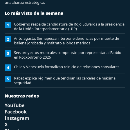
una alianza estratégica.
Lo más visto de la semana
Gobierno respalda candidatura de Rojo Edwards a la presidencia
1
de la Unión Interparlamentaria (UIP)
Antofagasta: Sernapesca interpone denuncias por muerte de
2
ballena jorobada y maltrato a lobos marinos
Seis proyectos musicales competirán por representar al Biobío
3
en Rockódromo 2026
Chile y Venezuela formalizan reinicio de relaciones consulares
4
Rabat explica régimen que tendrían las cárceles de máxima
5
seguridad
Nuestras redes
YouTube
Facebook
Instagram
X