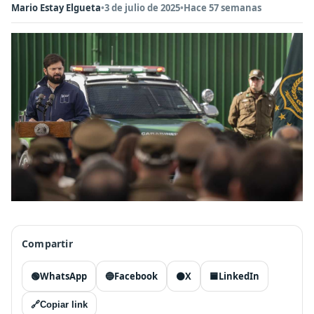
Mario Estay Elgueta
•
3 de julio de 2025
•
Hace 57 semanas
Compartir
🟢
WhatsApp
🔵
Facebook
⚫
X
🟦
LinkedIn
🔗
Copiar link