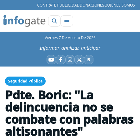
CONTRATE PUBLICIDAD
DONACIONES
QUIÉNES SOMOS
Viernes 7 De Agosto De 2026
Informar, analizar, anticipar
B
YouTube
Facebook
Instagram
X
Bluesky
Seguridad Pública
Pdte. Boric: "La
delincuencia no se
combate con palabras
altisonantes"