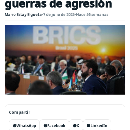
guerras de agresión
Mario Estay Elgueta
•
7 de julio de 2025
•
Hace 56 semanas
Compartir
🟢
WhatsApp
🔵
Facebook
⚫
X
🟦
LinkedIn