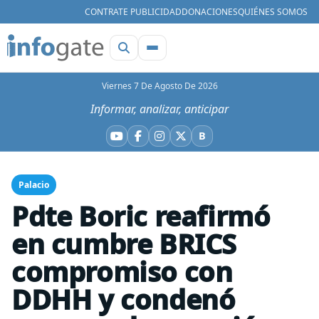
CONTRATE PUBLICIDAD
DONACIONES
QUIÉNES SOMOS
Viernes 7 De Agosto De 2026
Informar, analizar, anticipar
B
YouTube
Facebook
Instagram
X
Bluesky
Palacio
Pdte Boric reafirmó
en cumbre BRICS
compromiso con
DDHH y condenó