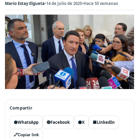
Mario Estay Elgueta
•
14 de julio de 2025
•
Hace 55 semanas
Compartir
🟢
WhatsApp
🔵
Facebook
⚫
X
🟦
LinkedIn
🔗
Copiar link