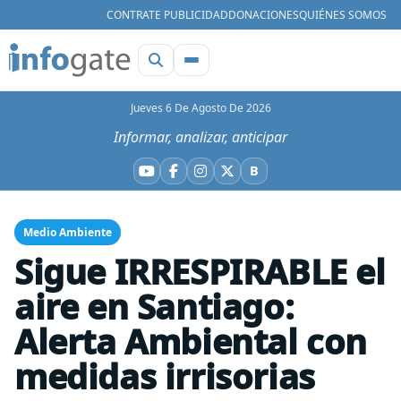
CONTRATE PUBLICIDAD
DONACIONES
QUIÉNES SOMOS
Jueves 6 De Agosto De 2026
Informar, analizar, anticipar
B
YouTube
Facebook
Instagram
X
Bluesky
Medio Ambiente
Sigue IRRESPIRABLE el
aire en Santiago:
Alerta Ambiental con
medidas irrisorias