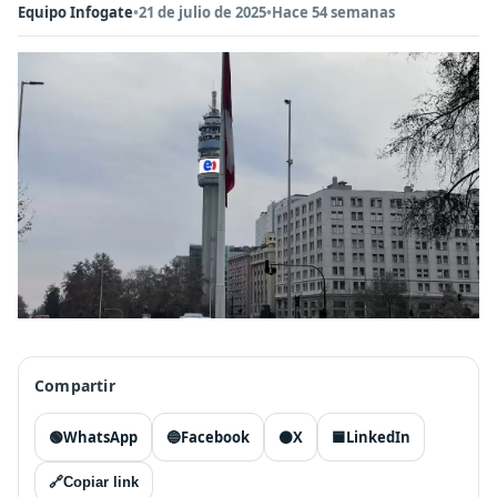
Equipo Infogate
•
21 de julio de 2025
•
Hace 54 semanas
Compartir
🟢
WhatsApp
🔵
Facebook
⚫
X
🟦
LinkedIn
🔗
Copiar link