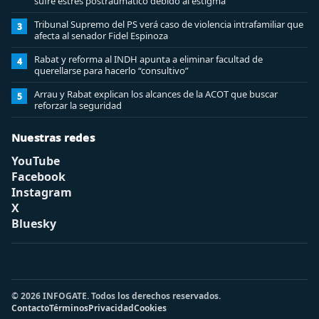
sufre estrés postraumático debido al estigma
Tribunal Supremo del PS verá caso de violencia intrafamiliar que
3
afecta al senador Fidel Espinoza
Rabat y reforma al INDH apunta a eliminar facultad de
4
querellarse para hacerlo “consultivo”
Arrau y Rabat explican los alcances de la ACOT que buscar
5
reforzar la seguridad
Nuestras redes
YouTube
Facebook
Instagram
X
Bluesky
© 2026 INFOGATE. Todos los derechos reservados.
Contacto
Términos
Privacidad
Cookies