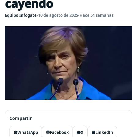
cayendo
Equipo Infogate
•
10 de agosto de 2025
•
Hace 51 semanas
Compartir
🟢
WhatsApp
🔵
Facebook
⚫
X
🟦
LinkedIn