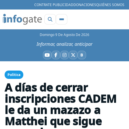
CONTRATE PUBLICIDAD
DONACIONES
QUIÉNES SOMOS
Domingo 9 De Agosto De 2026
Informar, analizar, anticipar
B
YouTube
Facebook
Instagram
X
Bluesky
Política
A días de cerrar
inscripciones CADEM
le da un mazazo a
Matthei que sigue