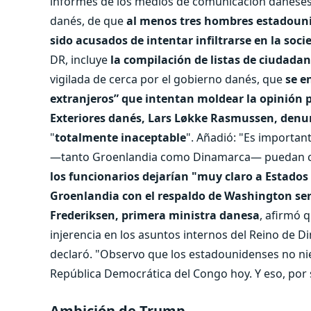
informes de los medios de comunicación daneses,
danés, de que
al menos tres hombres estadouni
sido acusados ​​de intentar infiltrarse en la so
DR, incluye
la compilación de listas de ciudada
vigilada de cerca por el gobierno danés, que
se en
extranjeros” que intentan moldear la opinión 
Exteriores danés, Lars Løkke Rasmussen, denun
"
totalmente inaceptable
". Añadió: "Es importa
—tanto Groenlandia como Dinamarca— puedan c
los funcionarios dejarían "muy claro a Estado
Groenlandia con el respaldo de Washington ser
Frederiksen, primera ministra danesa
, afirmó 
injerencia en los asuntos internos del Reino de 
declaró. "Observo que los estadounidenses no ni
República Democrática del Congo hoy. Y eso, por 
Ambición de Trump