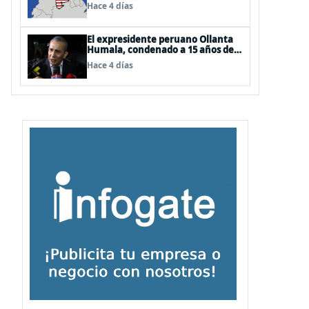
EEUU
Hace 4 días
El expresidente peruano Ollanta
Humala, condenado a 15 años de
cárcel, sale libre al anularse su
Hace 4 días
caso