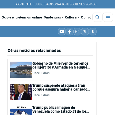
CONTRATE PUBLICIDAD
DONACIONES
QUIÉNES SOMOS
Ocio y entretención online
Tendencias
Cultura
Opinión
Videos
De
B
YouTube
Facebook
Instagram
X
Bluesky
Otras noticias relacionadas
Gobierno de Milei vende terrenos
del Ejército y Armada en Neuquén
y Ushuaia
Hace 3 días
Trump suspende ataques a Irán
porque asegura haber alcanzado
«las bases de un acuerdo»
Hace 3 días
Trump publica imagen de
Venezuela como Estado 51 de los