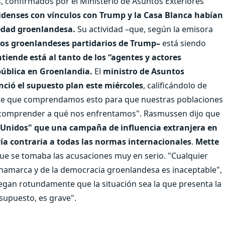
 confirmados por el Ministerio de Asuntos Exteriores
denses con vínculos con Trump y la Casa Blanca habían
ciedad groenlandesa.
Su actividad –que, según la emisora ​​
nos groenlandeses partidarios de Trump–
está siendo
tiende está al tanto de los “agentes y actores
pública en Groenlandia.
El
ministro de Asuntos
ció el supuesto plan este miércoles
, calificándolo de
nte que comprendamos esto para que nuestras poblaciones
omprender a qué nos enfrentamos". Rasmussen dijo que
s Unidos" que una campaña de influencia extranjera en
ía contraria a todas las normas internacionales
.
Mette
que se tomaba las acusaciones muy en serio. "Cualquier
Dinamarca y de la democracia groenlandesa es inaceptable",
egan rotundamente que la situación sea la que presenta la
supuesto, es grave".