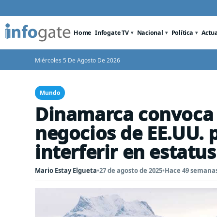
Home
Infogate TV
Nacional
Política
Actu
Miércoles 5 De Agosto De 2026
Mundo
Dinamarca convoca 
negocios de EE.UU. 
interferir en estatu
Mario Estay Elgueta
•
27 de agosto de 2025
•
Hace 49 semana