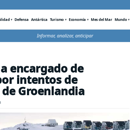
alidad
Defensa
Antártica
Turismo
Economía
Mes del Mar
Mundo
Informar, analizar, anticipar
a encargado de
por intentos de
s de Groenlandia
s