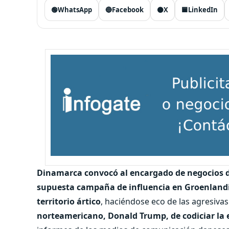
🟢
WhatsApp
🔵
Facebook
⚫
X
🟦
LinkedIn
Dinamarca convocó al encargado de negocios 
supuesta campaña de influencia en Groenlandia
territorio ártico
, haciéndose eco de las agresiva
norteamericano, Donald Trump, de codiciar la e