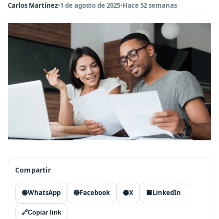
Carlos Martínez
•
1 de agosto de 2025
•
Hace 52 semanas
Compartir
🟢
WhatsApp
🔵
Facebook
⚫
X
🟦
LinkedIn
🔗
Copiar link