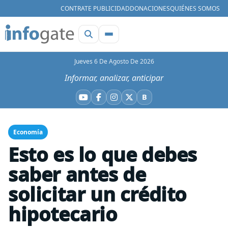
CONTRATE PUBLICIDAD
DONACIONES
QUIÉNES SOMOS
Jueves 6 De Agosto De 2026
Informar, analizar, anticipar
B
YouTube
Facebook
Instagram
X
Bluesky
Economía
Esto es lo que debes
saber antes de
solicitar un crédito
hipotecario