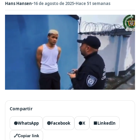
Hans Hansen
•
16 de agosto de 2025
•
Hace 51 semanas
Compartir
🟢
WhatsApp
🔵
Facebook
⚫
X
🟦
LinkedIn
🔗
Copiar link