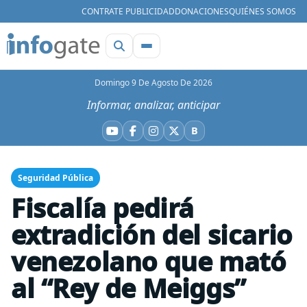
CONTRATE PUBLICIDAD
DONACIONES
QUIÉNES SOMOS
Domingo 9 De Agosto De 2026
Informar, analizar, anticipar
B
YouTube
Facebook
Instagram
X
Bluesky
Seguridad Pública
Fiscalía pedirá
extradición del sicario
venezolano que mató
al “Rey de Meiggs”