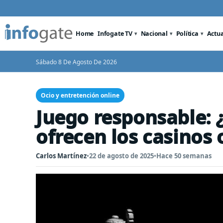
Home
Infogate TV
Nacional
Política
Actu
Sábado 8 De Agosto De 2026
Ocio y entretención online
Juego responsable: 
ofrecen los casinos 
Carlos Martínez
•
22 de agosto de 2025
•
Hace 50 semanas