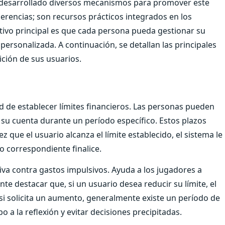
n desarrollado diversos mecanismos para promover este
rencias; son recursos prácticos integrados en los
etivo principal es que cada persona pueda gestionar su
ersonalizada. A continuación, se detallan las principales
ción de sus usuarios.
d de establecer límites financieros. Las personas pueden
 su cuenta durante un período específico. Estos plazos
 que el usuario alcanza el límite establecido, el sistema le
o correspondiente finalice.
a contra gastos impulsivos. Ayuda a los jugadores a
te destacar que, si un usuario desea reducir su límite, el
si solicita un aumento, generalmente existe un período de
 a la reflexión y evitar decisiones precipitadas.