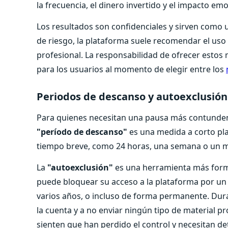
la frecuencia, el dinero invertido y el impacto emo
Los resultados son confidenciales y sirven como u
de riesgo, la plataforma suele recomendar el uso
profesional. La responsabilidad de ofrecer estos
para los usuarios al momento de elegir entre los
Periodos de descanso y autoexclusión
Para quienes necesitan una pausa más contundent
"período de descanso"
es una medida a corto pla
tiempo breve, como 24 horas, una semana o un me
La
"autoexclusión"
es una herramienta más form
puede bloquear su acceso a la plataforma por un
varios años, o incluso de forma permanente. Dur
la cuenta y a no enviar ningún tipo de material 
sienten que han perdido el control y necesitan de