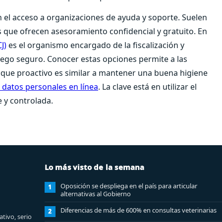
n el acceso a organizaciones de ayuda y soporte. Suelen
as que ofrecen asesoramiento confidencial y gratuito. En
J)
es el organismo encargado de la fiscalización y
juego seguro. Conocer estas opciones permite a las
que proactivo es similar a mantener una buena higiene
 datos personales en línea
. La clave está en utilizar el
 y controlada.
Lo más visto de la semana
Oposición se despliega en el país para articular
1
alternativas al Gobierno
Diferencias de más de 600% en consultas veterinarias
2
tivo, serio