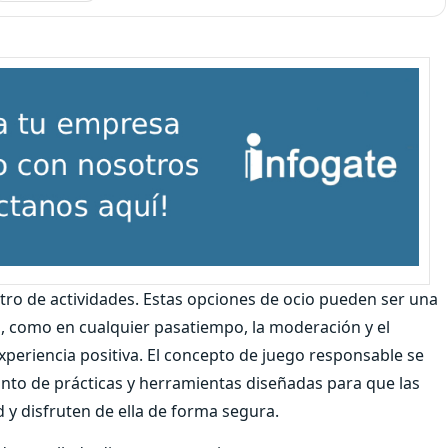
ctro de actividades. Estas opciones de ocio pueden ser una
, como en cualquier pasatiempo, la moderación y el
periencia positiva. El concepto de juego responsable se
unto de prácticas y herramientas diseñadas para que las
 y disfruten de ella de forma segura.