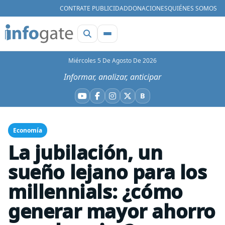
CONTRATE PUBLICIDAD
DONACIONES
QUIÉNES SOMOS
Miércoles 5 De Agosto De 2026
Informar, analizar, anticipar
B
YouTube
Facebook
Instagram
X
Bluesky
Economía
La jubilación, un
sueño lejano para los
millennials: ¿cómo
generar mayor ahorro