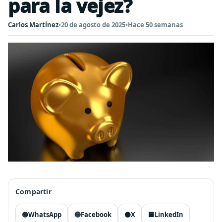
para la vejez?
Carlos Martínez
•
20 de agosto de 2025
•
Hace 50 semanas
Compartir
🟢
WhatsApp
🔵
Facebook
⚫
X
🟦
LinkedIn