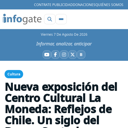
CONTRATE PUBLICIDAD
DONACIONES
QUIÉNES SOMOS
Viernes 7 De Agosto De 2026
Informar, analizar, anticipar
B
YouTube
Facebook
Instagram
X
Bluesky
Cultura
Nueva exposición del
Centro Cultural La
Moneda: Reflejos de
Chile. Un siglo del