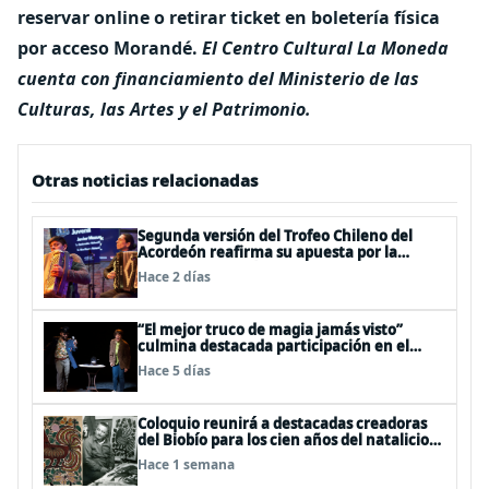
reservar online o retirar ticket en boletería física
por acceso Morandé.
El Centro Cultural La Moneda
cuenta con financiamiento del Ministerio de las
Culturas, las Artes y el Patrimonio.
Otras noticias relacionadas
Segunda versión del Trofeo Chileno del
Acordeón reafirma su apuesta por la
profesionalización del instrumento en
Hace 2 días
Chile
“El mejor truco de magia jamás visto”
culmina destacada participación en el
Festival Off Avignon 2026
Hace 5 días
Coloquio reunirá a destacadas creadoras
del Biobío para los cien años del natalicio
del artista textil y artesano tomecino
Hace 1 semana
Héctor Herrera “El Pajarero”