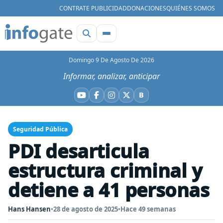
CONTRATE PUBLICIDAD
DONACIONES
QUIÉNES SOMOS
Domingo 9 De Agosto De 2026
Informar, analizar, anticipar
B
YouTube
Facebook
Instagram
X
Bluesky
Seguridad Pública
PDI desarticula
estructura criminal y
detiene a 41 personas
Hans Hansen
•
28 de agosto de 2025
•
Hace 49 semanas