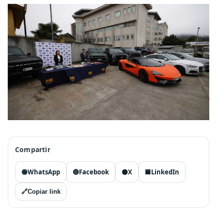
Compartir
🟢
WhatsApp
🔵
Facebook
⚫
X
🟦
LinkedIn
🔗
Copiar link