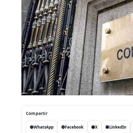
Compartir
🟢
WhatsApp
🔵
Facebook
⚫
X
🟦
LinkedIn