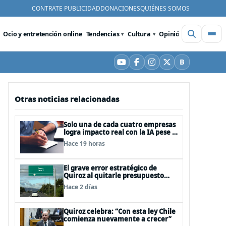
CONTRATE PUBLICIDAD
DONACIONES
QUIÉNES SOMOS
Ocio y entretención online
Tendencias
Cultura
Opinión
Videos
De
B
YouTube
Facebook
Instagram
X
Bluesky
Otras noticias relacionadas
Solo una de cada cuatro empresas
logra impacto real con la IA pese a
la inversión, según el Foro
Hace 19 horas
Económico Mundial
El grave error estratégico de
Quiroz al quitarle presupuesto
para infraestructura vial del
Hace 2 días
Biobío
Quiroz celebra: “Con esta ley Chile
comienza nuevamente a crecer”