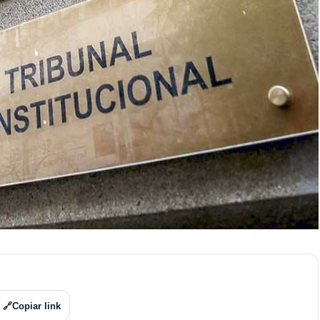
🔗
Copiar link