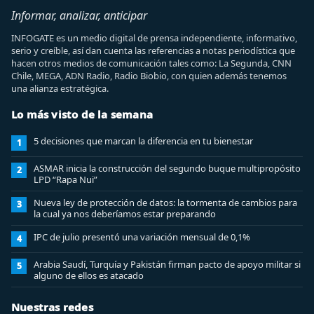
Informar, analizar, anticipar
INFOGATE es un medio digital de prensa independiente, informativo,
serio y creíble, así dan cuenta las referencias a notas periodística que
hacen otros medios de comunicación tales como: La Segunda, CNN
Chile, MEGA, ADN Radio, Radio Biobio, con quien además tenemos
una alianza estratégica.
Lo más visto de la semana
5 decisiones que marcan la diferencia en tu bienestar
1
ASMAR inicia la construcción del segundo buque multipropósito
2
LPD “Rapa Nui”
Nueva ley de protección de datos: la tormenta de cambios para
3
la cual ya nos deberíamos estar preparando
IPC de julio presentó una variación mensual de 0,1%
4
Arabia Saudí, Turquía y Pakistán firman pacto de apoyo militar si
5
alguno de ellos es atacado
Nuestras redes