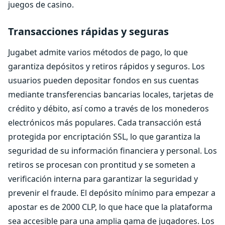
juegos de casino.
Transacciones rápidas y seguras
Jugabet admite varios métodos de pago, lo que
garantiza depósitos y retiros rápidos y seguros. Los
usuarios pueden depositar fondos en sus cuentas
mediante transferencias bancarias locales, tarjetas de
crédito y débito, así como a través de los monederos
electrónicos más populares. Cada transacción está
protegida por encriptación SSL, lo que garantiza la
seguridad de su información financiera y personal. Los
retiros se procesan con prontitud y se someten a
verificación interna para garantizar la seguridad y
prevenir el fraude.
El depósito mínimo para empezar a
apostar es de 2000 CLP, lo que hace que la plataforma
sea accesible para una amplia gama de jugadores. Los