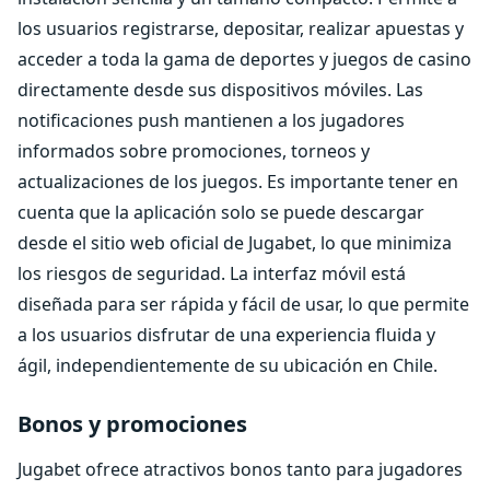
los usuarios registrarse, depositar, realizar apuestas y
acceder a toda la gama de deportes y juegos de casino
directamente desde sus dispositivos móviles. Las
notificaciones push mantienen a los jugadores
informados sobre promociones, torneos y
actualizaciones de los juegos. Es importante tener en
cuenta que la aplicación solo se puede descargar
desde el sitio web oficial de Jugabet, lo que minimiza
los riesgos de seguridad. La interfaz móvil está
diseñada para ser rápida y fácil de usar, lo que permite
a los usuarios disfrutar de una experiencia fluida y
ágil, independientemente de su ubicación en Chile.
Bonos y promociones
Jugabet ofrece atractivos bonos tanto para jugadores