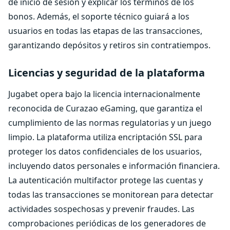
de inicio de sesión y explicar los términos de los
bonos. Además, el soporte técnico guiará a los
usuarios en todas las etapas de las transacciones,
garantizando depósitos y retiros sin contratiempos.
Licencias y seguridad de la plataforma
Jugabet opera bajo la licencia internacionalmente
reconocida de Curazao eGaming, que garantiza el
cumplimiento de las normas regulatorias y un juego
limpio. La plataforma utiliza encriptación SSL para
proteger los datos confidenciales de los usuarios,
incluyendo datos personales e información financiera.
La autenticación multifactor protege las cuentas y
todas las transacciones se monitorean para detectar
actividades sospechosas y prevenir fraudes.
Las
comprobaciones periódicas de los generadores de