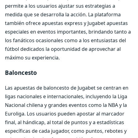
permite a los usuarios ajustar sus estrategias a
medida que se desarrolla la acción. La plataforma
también ofrece apuestas express y Jugabet apuestas
especiales en eventos importantes, brindando tanto a
los fanáticos ocasionales como a los entusiastas del
fútbol dedicados la oportunidad de aprovechar al
máximo su experiencia.
Baloncesto
Las apuestas de baloncesto de Jugabet se centran en
ligas nacionales e internacionales, incluyendo la Liga
Nacional chilena y grandes eventos como la NBA y la
Euroliga. Los usuarios pueden apostar al marcador
final, al hándicap, al total de puntos y a estadísticas
específicas de cada jugador, como puntos, rebotes y