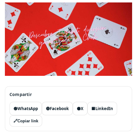
Compartir
🟢
WhatsApp
🔵
Facebook
⚫
X
🟦
LinkedIn
🔗
Copiar link