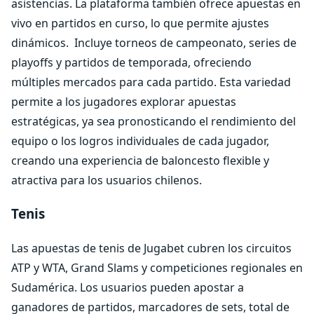
asistencias. La plataforma también ofrece apuestas en
vivo en partidos en curso, lo que permite ajustes
dinámicos.
Incluye torneos de campeonato, series de
playoffs y partidos de temporada, ofreciendo
múltiples mercados para cada partido. Esta variedad
permite a los jugadores explorar apuestas
estratégicas, ya sea pronosticando el rendimiento del
equipo o los logros individuales de cada jugador,
creando una experiencia de baloncesto flexible y
atractiva para los usuarios chilenos.
Tenis
Las apuestas de tenis de Jugabet cubren los circuitos
ATP y WTA, Grand Slams y competiciones regionales en
Sudamérica. Los usuarios pueden apostar a
ganadores de partidos, marcadores de sets, total de