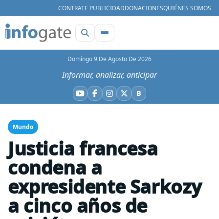
CONTRATE PUBLICIDAD
DONACIONES
QUIÉNES SOMOS
Domingo 9 De Agosto De 2026
Informar, analizar, anticipar
B
YouTube
Facebook
Instagram
X
Bluesky
Mundo
Justicia francesa
condena a
expresidente Sarkozy
a cinco años de