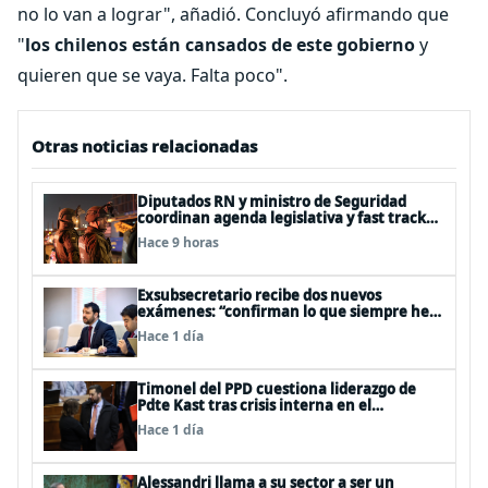
no lo van a lograr", añadió. Concluyó afirmando que
"
los chilenos están cansados de este gobierno
y
quieren que se vaya. Falta poco".
Otras noticias relacionadas
Diputados RN y ministro de Seguridad
coordinan agenda legislativa y fast track
de proyectos
Hace 9 horas
Exsubsecretario recibe dos nuevos
exámenes: “confirman lo que siempre he
dicho que no consumo droga”
Hace 1 día
Timonel del PPD cuestiona liderazgo de
Pdte Kast tras crisis interna en el
oficialismo: “Es incapaz de ordenar la casa”
Hace 1 día
Alessandri llama a su sector a ser un