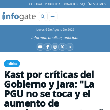
CONTRATE PUBLICIDAD
DONACIONES
QUIÉNES SOMOS
Jueves 6 De Agosto De 2026
Informar, analizar, anticipar
B
YouTube
Facebook
Instagram
X
Bluesky
Política
Kast por críticas del
Gobierno y Jara: "La
PGU no se toca y el
aumento de