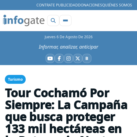
CONTRATE PUBLICIDAD
DONACIONES
QUIÉNES SOMOS
Jueves 6 De Agosto De 2026
Informar, analizar, anticipar
B
YouTube
Facebook
Instagram
X
Bluesky
Turismo
Tour Cochamó Por
Siempre: La Campaña
que busca proteger
133 mil hectáreas en