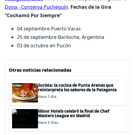
Dona - Conserva Puchegüín
.
Fechas de la Gira
“Cochamó Por Siempre”
04 septiembre Puerto Varas
25 de septiembre Bariloche, Argentina
03 de octubre en Pucón
Otras noticias relacionadas
Surista: la cocina de Punta Arenas que
reinterpreta los sabores de la Patagonia
Hace 1 día
Minor Hotels celebró la final de Chef
Masters League en Madrid
Hace 5 días