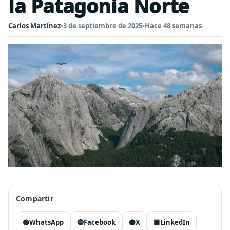
la Patagonia Norte
Carlos Martínez
•
3 de septiembre de 2025
•
Hace 48 semanas
Compartir
🟢
WhatsApp
🔵
Facebook
⚫
X
🟦
LinkedIn