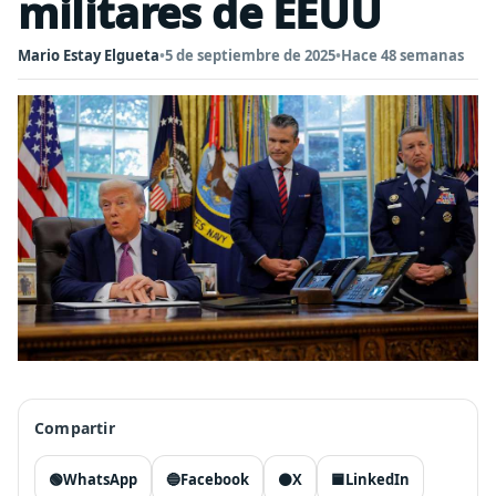
militares de EEUU
Mario Estay Elgueta
•
5 de septiembre de 2025
•
Hace 48 semanas
Compartir
🟢
WhatsApp
🔵
Facebook
⚫
X
🟦
LinkedIn