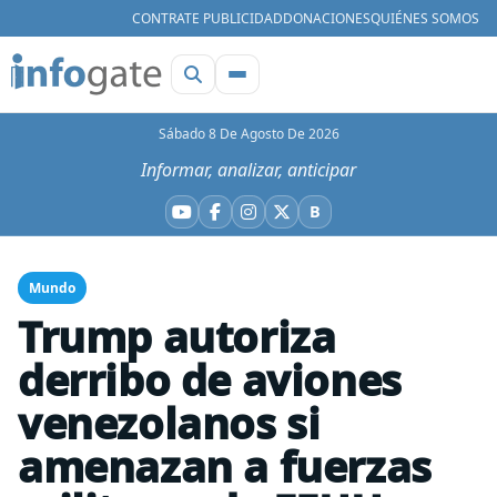
CONTRATE PUBLICIDAD
DONACIONES
QUIÉNES SOMOS
Sábado 8 De Agosto De 2026
Informar, analizar, anticipar
B
YouTube
Facebook
Instagram
X
Bluesky
Mundo
Trump autoriza
derribo de aviones
venezolanos si
amenazan a fuerzas