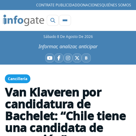
CONTRATE PUBLICIDAD
DONACIONES
QUIÉNES SOMOS
Sábado 8 De Agosto De 2026
Informar, analizar, anticipar
B
YouTube
Facebook
Instagram
X
Bluesky
Cancillería
Van Klaveren por
candidatura de
Bachelet: “Chile tiene
una candidata de