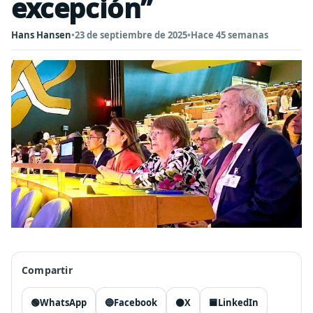
excepción”
Hans Hansen
•
23 de septiembre de 2025
•
Hace 45 semanas
Compartir
🟢
WhatsApp
🔵
Facebook
⚫
X
🟦
LinkedIn